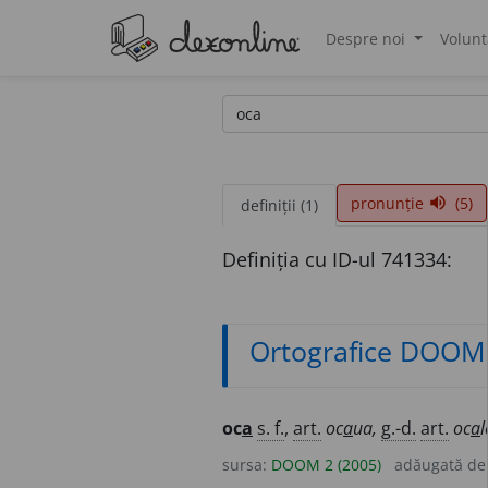
Despre noi
Volunt
®
pronunție
(5)
volume_up
definiții (1)
Definiția cu ID-ul 741334:
Ortografice DOOM
oc
a
s. f.
,
art.
oc
a
ua,
g.-d.
art.
oc
a
l
sursa:
DOOM 2 (2005)
adăugată d