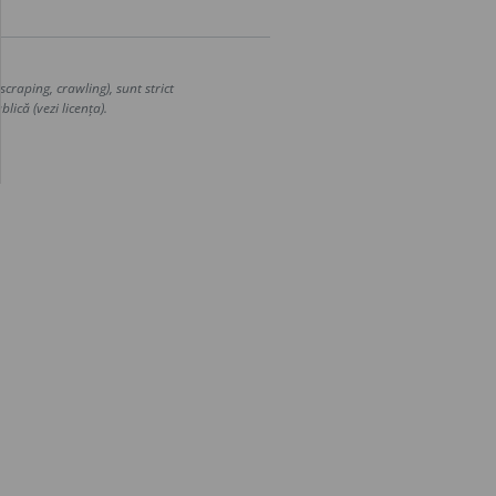
craping, crawling), sunt strict
lică (vezi licența).