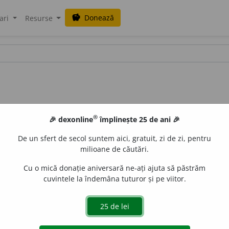
Donează
savings
ari
Resurse
®
🎉 dexonline
împlinește 25 de ani 🎉
De un sfert de secol suntem aici, gratuit, zi de zi, pentru
milioane de căutări.
Cu o mică donație aniversară ne-ați ajuta să păstrăm
cuvintele la îndemâna tuturor și pe viitor.
ei;
pl.
oc
a
le,
art.
oc
a
lele
e
raduborza
acțiuni