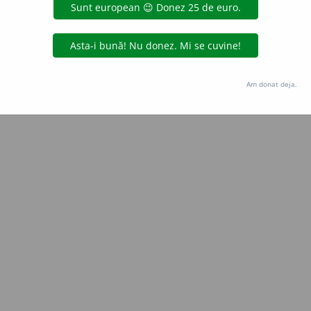
Copyright © 2004-2026 dexonline (https://dexonline.ro)
area datelor de pe acest site, inclusiv prin orice metode de extragere automată (web s
dul nostru prealabil scris, cu excepția seturilor de date oferite oficial spre utilizare pub
Am donat deja.
licență
confidențialitate
găzduit de
Hosterion