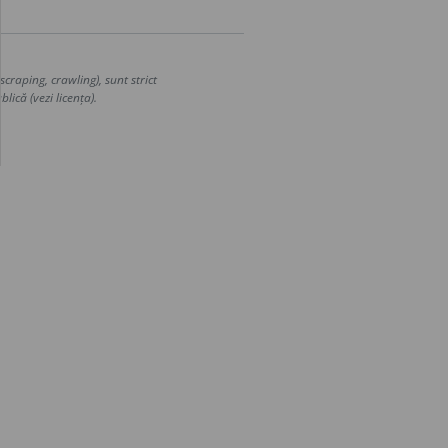
craping, crawling), sunt strict
lică (vezi licența).