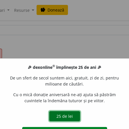
Donează
savings
ari
Resurse
®
🎉 dexonline
împlinește 25 de ani 🎉
De un sfert de secol suntem aici, gratuit, zi de zi, pentru
milioane de căutări.
Cu o mică donație aniversară ne-ați ajuta să păstrăm
cuvintele la îndemâna tuturor și pe viitor.
o împletitură, la plită, mâncare) s. n., pl.
o
chiuri
de
siveco
acțiuni