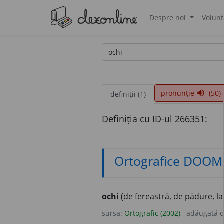
Despre noi
Volunt
®
pronunție
(50)
volume_up
definiții (1)
Definiția cu ID-ul 266351:
Ortografice DOOM
ochi
(de fereastră, de pădure, la 
sursa:
Ortografic (2002)
adăugată 