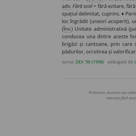
adv.
Fără ocol
= fără ezitare, făr
spațiul delimitat, cuprins. ♦ Per
loc îngrădit (uneori acoperit), un
(
Înv.
) Unitate administrativă (ju
conducea una dintre aceste fo
brigăzi și cantoane, prin care 
pădurilor, ocrotirea și valorific
sursa:
DEX '98 (1998)
adăugată de
Preluarea, stocarea sau utiliz
interzise fără acor