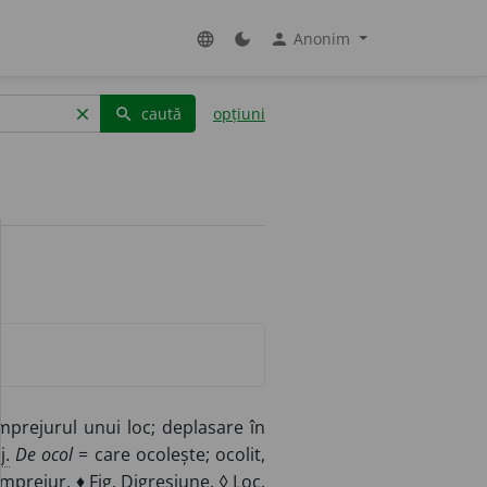
Anonim
language
dark_mode
person
caută
opțiuni
clear
search
mprejurul unui loc; deplasare în
j.
De ocol
= care ocolește; ocolit,
-împrejur. ♦
Fig.
Digresiune. ◊
Loc.