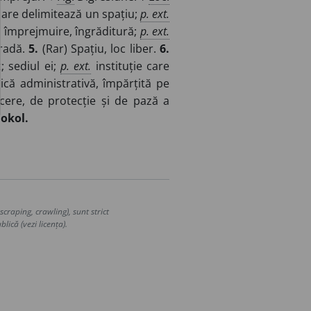
 care delimitează un spațiu;
p. ext.
c; împrejmuire, îngrăditură;
p. ext.
gradă.
5.
(Rar) Spațiu, loc liber.
6.
; sediul ei;
p. ext.
instituție care
vică administrativă, împărțită pe
acere, de protecție și de pază a
okol.
craping, crawling), sunt strict
lică (vezi licența).