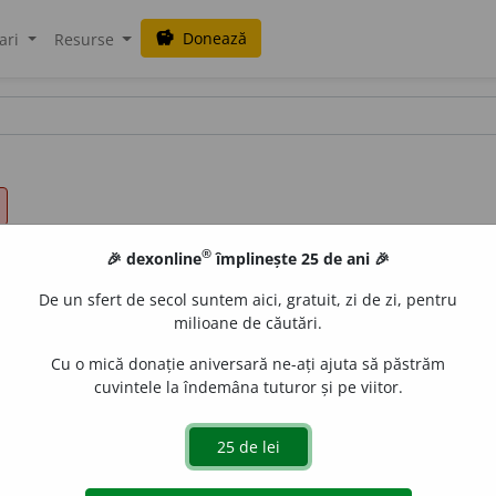
Donează
savings
ari
Resurse
®
🎉 dexonline
împlinește 25 de ani 🎉
De un sfert de secol suntem aici, gratuit, zi de zi, pentru
milioane de căutări.
Cu o mică donație aniversară ne-ați ajuta să păstrăm
cuvintele la îndemâna tuturor și pe viitor.
)
ocoale,
s. n.
1.
Mișcare în jurul unui punct fix sau de jur-î
 mai dreaptă; înconjur, ocolire, ocoleală, ocoliș. ◊
Loc. ad
u la ceva)
ocol
= a ocoli (pe cineva sau ceva), a merge de jur