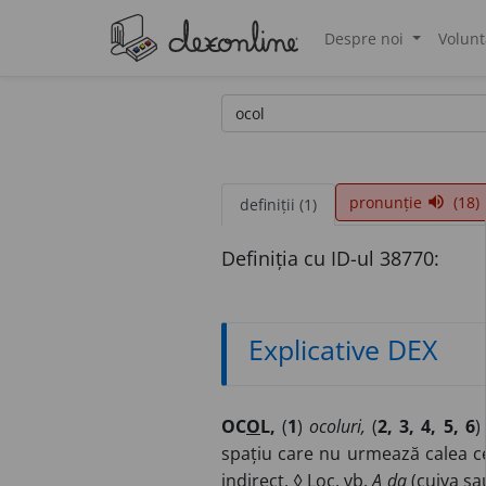
Despre noi
Volunt
®
pronunție
(18)
volume_up
definiții (1)
Definiția cu ID-ul 38770:
Explicative DEX
OC
O
L,
(
1
)
ocoluri,
(
2, 3, 4, 5, 6
spațiu care nu urmează calea cea
indirect. ◊
Loc. vb.
A da
(cuiva sa