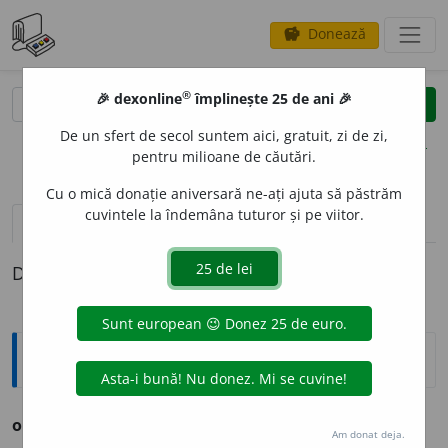
Donează
savings
®
®
🎉 dexonline
împlinește 25 de ani 🎉
caută
clear
search
De un sfert de secol suntem aici, gratuit, zi de zi,
opțiuni
pentru milioane de căutări.
Cu o mică donație aniversară ne-ați ajuta să păstrăm
cuvintele la îndemâna tuturor și pe viitor.
pronunție
(10)
volume_up
definiții (1)
Definiția cu ID-ul 1012899:
Sinonime
oc
o
lul
s.
art.
v.
VIZITIUL.
Am donat deja.