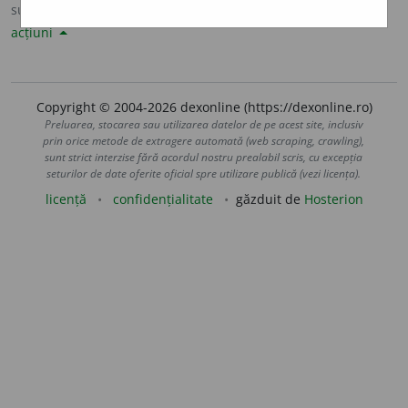
sursa:
Sinonime82 (1982)
adăugată de
LauraGellner
acțiuni
Copyright © 2004-2026 dexonline (https://dexonline.ro)
Preluarea, stocarea sau utilizarea datelor de pe acest site, inclusiv
prin orice metode de extragere automată (web scraping, crawling),
sunt strict interzise fără acordul nostru prealabil scris, cu excepția
seturilor de date oferite oficial spre utilizare publică (vezi licența).
licență
confidențialitate
găzduit de
Hosterion