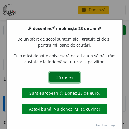
Donează
savings
®
®
🎉 dexonline
împlinește 25 de ani 🎉
caută
clear
search
De un sfert de secol suntem aici, gratuit, zi de zi,
opțiuni
pentru milioane de căutări.
Cu o mică donație aniversară ne-ați ajuta să păstrăm
cuvintele la îndemâna tuturor și pe viitor.
definiții (1)
Definiția cu ID-ul 479320:
Explicative DEX
OCTROI
A
vb.
tr.
(
jur.
) a acorda ca pe o favoare, a
Am donat deja.