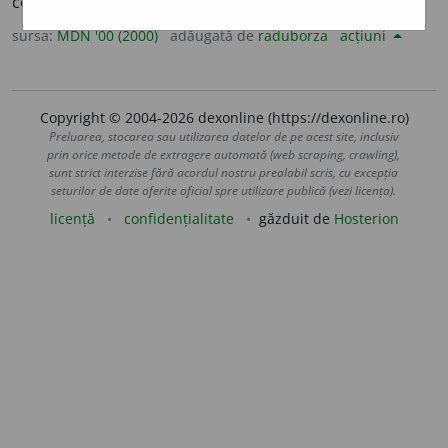
conceda o favoare. (<
fr.
octroyer
)
sursa:
MDN '00 (2000)
adăugată de
raduborza
acțiuni
Copyright © 2004-2026 dexonline (https://dexonline.ro)
Preluarea, stocarea sau utilizarea datelor de pe acest site, inclusiv
prin orice metode de extragere automată (web scraping, crawling),
sunt strict interzise fără acordul nostru prealabil scris, cu excepția
seturilor de date oferite oficial spre utilizare publică (vezi licența).
licență
confidențialitate
găzduit de
Hosterion