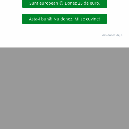
Copyright © 2004-2026 dexonline (https://dexonline.ro)
area datelor de pe acest site, inclusiv prin orice metode de extragere automată (web s
dul nostru prealabil scris, cu excepția seturilor de date oferite oficial spre utilizare pub
Am donat deja.
licență
confidențialitate
găzduit de
Hosterion