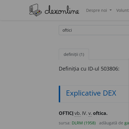
Despre noi
Volunt
®
definiții (1)
Definiția cu ID-ul 503806:
Explicative DEX
OFTIC
I
vb.
IV.
v.
oftica.
sursa:
DLRM (1958)
adăugată de
ga