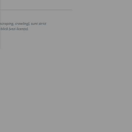
craping, crawling), sunt strict
lică (vezi licența).