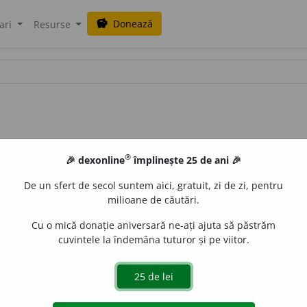
Donează
savings
ari
Resurse
®
🎉 dexonline
împlinește 25 de ani 🎉
De un sfert de secol suntem aici, gratuit, zi de zi, pentru
milioane de căutări.
Cu o mică donație aniversară ne-ați ajuta să păstrăm
cuvintele la îndemâna tuturor și pe viitor.
ll
acțiuni