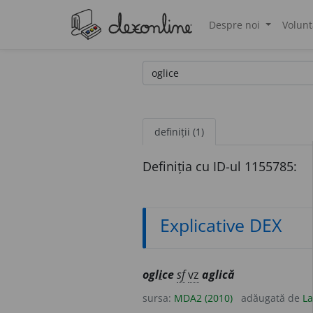
Despre noi
Volunt
®
definiții (1)
Definiția cu ID-ul 1155785:
Explicative DEX
ogl
i
ce
sf
vz
aglică
sursa:
MDA2 (2010)
adăugată de
La