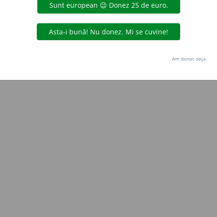
Copyright © 2004-2026 dexonline (https://dexonline.ro)
area datelor de pe acest site, inclusiv prin orice metode de extragere automată (web s
dul nostru prealabil scris, cu excepția seturilor de date oferite oficial spre utilizare pub
Am donat deja.
licență
confidențialitate
găzduit de
Hosterion