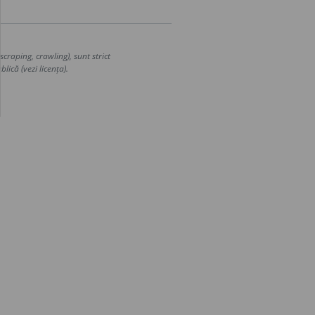
craping, crawling), sunt strict
lică (vezi licența).