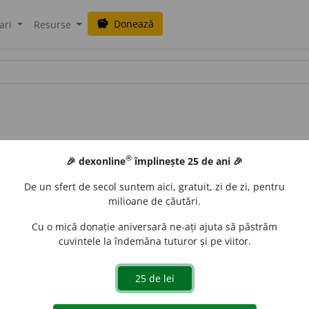
Donează
savings
ari
Resurse
®
🎉 dexonline
împlinește 25 de ani 🎉
De un sfert de secol suntem aici, gratuit, zi de zi, pentru
milioane de căutări.
Cu o mică donație aniversară ne-ați ajuta să păstrăm
cuvintele la îndemâna tuturor și pe viitor.
uraGellner
acțiuni