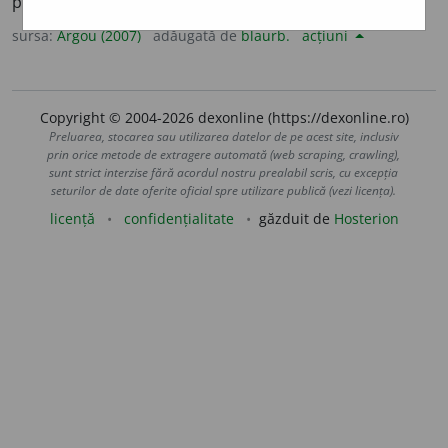
poți bizui niciodată; om demn de dispreț.
sursa:
Argou (2007)
adăugată de
blaurb.
acțiuni
Copyright © 2004-2026 dexonline (https://dexonline.ro)
Preluarea, stocarea sau utilizarea datelor de pe acest site, inclusiv
prin orice metode de extragere automată (web scraping, crawling),
sunt strict interzise fără acordul nostru prealabil scris, cu excepția
seturilor de date oferite oficial spre utilizare publică (vezi licența).
licență
confidențialitate
găzduit de
Hosterion