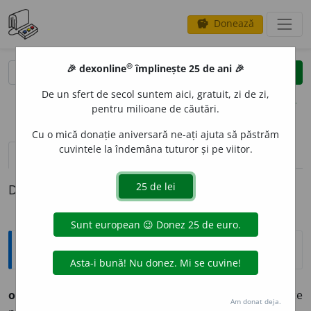
Donează
savings
®
®
🎉 dexonline
împlinește 25 de ani 🎉
caută
clear
search
De un sfert de secol suntem aici, gratuit, zi de zi,
opțiuni
pentru milioane de căutări.
Cu o mică donație aniversară ne-ați ajuta să păstrăm
cuvintele la îndemâna tuturor și pe viitor.
definiții (1)
Definiția cu ID-ul 534047:
Argou
om de nimic
expr.
(
peior.
)
om neserios, pe care nu te
Am donat deja.