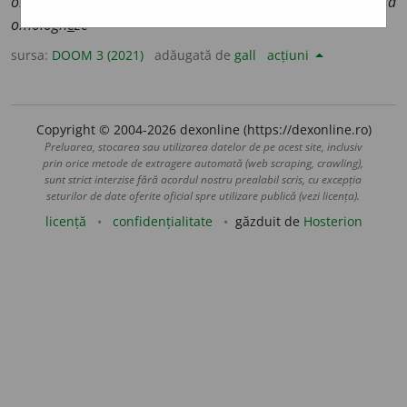
omologhe
a
ză
;
conj.
prez.
1
sg.
să omologh
e
z
, 3
să
omologh
e
ze
sursa:
DOOM 3 (2021)
adăugată de
gall
acțiuni
Copyright © 2004-2026 dexonline (https://dexonline.ro)
Preluarea, stocarea sau utilizarea datelor de pe acest site, inclusiv
prin orice metode de extragere automată (web scraping, crawling),
sunt strict interzise fără acordul nostru prealabil scris, cu excepția
seturilor de date oferite oficial spre utilizare publică (vezi licența).
licență
confidențialitate
găzduit de
Hosterion