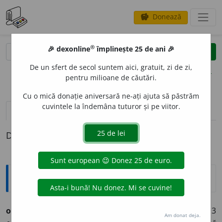
Donează
savings
®
®
🎉 dexonline
împlinește 25 de ani 🎉
caută
clear
search
De un sfert de secol suntem aici, gratuit, zi de zi,
opțiuni
pentru milioane de căutări.
Cu o mică donație aniversară ne-ați ajuta să păstrăm
cuvintele la îndemâna tuturor și pe viitor.
definiții (1)
Definiția cu ID-ul 1287071:
Ortografice DOOM
omolog
a
(a ~)
vb.
,
ind.
prez.
1
sg.
omologh
e
z
, 3
Am donat deja.