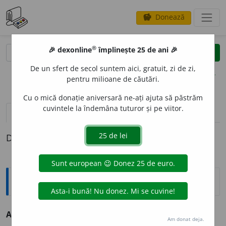
Donează
savings
®
®
🎉 dexonline
împlinește 25 de ani 🎉
caută
clear
search
De un sfert de secol suntem aici, gratuit, zi de zi,
opțiuni
pentru milioane de căutări.
Cu o mică donație aniversară ne-ați ajuta să păstrăm
cuvintele la îndemâna tuturor și pe viitor.
pronunție
(50)
volume_up
definiții (1)
Definiția cu ID-ul 69009:
Antonime
A opri
≠ a permite
Am donat deja.