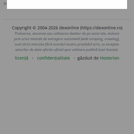
sursa:
Antonime (2002)
adăugată de
siveco
acțiuni
Copyright © 2004-2026 dexonline (https://dexonline.ro)
Preluarea, stocarea sau utilizarea datelor de pe acest site, inclusiv
prin orice metode de extragere automată (web scraping, crawling),
sunt strict interzise fără acordul nostru prealabil scris, cu excepția
seturilor de date oferite oficial spre utilizare publică (vezi licența).
licență
confidențialitate
găzduit de
Hosterion