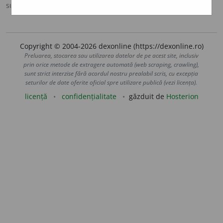
sursa:
DOOM 2 (2005)
adăugată de
raduborza
acțiuni
Copyright © 2004-2026 dexonline (https://dexonline.ro)
Preluarea, stocarea sau utilizarea datelor de pe acest site, inclusiv
prin orice metode de extragere automată (web scraping, crawling),
sunt strict interzise fără acordul nostru prealabil scris, cu excepția
seturilor de date oferite oficial spre utilizare publică (vezi licența).
licență
confidențialitate
găzduit de
Hosterion