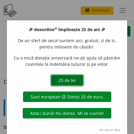
Donează
savings
®
®
🎉 dexonline
împlinește 25 de ani 🎉
caută
clear
search
De un sfert de secol suntem aici, gratuit, zi de zi,
opțiuni
pentru milioane de căutări.
Cu o mică donație aniversară ne-ați ajuta să păstrăm
cuvintele la îndemâna tuturor și pe viitor.
pronunție
(27)
volume_up
definiții (1)
Definiția cu ID-ul 742056:
Ortografice DOOM
2
!or
a
l
(tip de examen)
s. n.
,
pl.
or
a
le
Am donat deja.