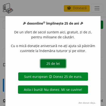
Donează
savings
®
®
🎉 dexonline
împlinește 25 de ani 🎉
caută
clear
search
De un sfert de secol suntem aici, gratuit, zi de zi,
opțiuni
pentru milioane de căutări.
Cu o mică donație aniversară ne-ați ajuta să păstrăm
cuvintele la îndemâna tuturor și pe viitor.
definiții (1)
Definiția cu ID-ul 1377567:
Explicative DEX
O
RI-C
U
M
,
O
RI-ȘI-C
U
M
adv.
Cum vrei, cum o fi, indiferent
Am donat deja.