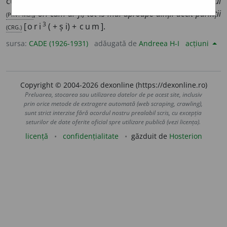
cum:
va avea și pedeapsă, ori-cum va fi voia judecătoriului
(PRV.-MB.)
;
ori-cum ar fi, tot îs mai aproape dinții decît părinții
3
(CRG.)
[
ori
( + ș i) +
cum
].
sursa:
CADE (1926-1931)
adăugată de
Andreea H-I
acțiuni
Copyright © 2004-2026 dexonline (https://dexonline.ro)
Preluarea, stocarea sau utilizarea datelor de pe acest site, inclusiv
prin orice metode de extragere automată (web scraping, crawling),
sunt strict interzise fără acordul nostru prealabil scris, cu excepția
seturilor de date oferite oficial spre utilizare publică (vezi licența).
licență
confidențialitate
găzduit de
Hosterion