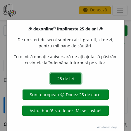
Donează
savings
®
®
🎉 dexonline
împlinește 25 de ani 🎉
caută
clear
search
De un sfert de secol suntem aici, gratuit, zi de zi,
opțiuni
pentru milioane de căutări.
Cu o mică donație aniversară ne-ați ajuta să păstrăm
cuvintele la îndemâna tuturor și pe viitor.
pronunție
(8)
volume_up
definiții (1)
Definiția cu ID-ul 965195:
Sinonime
ORIGINALITATE.
Subst.
Originalitate; nou, noutate;
Am donat deja.