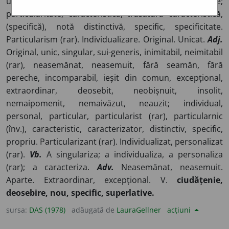
unicitate, singularitate; individualitate, personalitate;
particularitate, caracteristică, trăsătură caracteristică,
(specifică), notă distinctivă, specific, specificitate.
Particularism (rar). Individualizare. Original. Unicat.
Adj.
Original, unic, singular, sui-generis, inimitabil, neimitabil
(rar), neasemănat, neasemuit, fără seamăn, fără
pereche, incomparabil, ieșit din comun, excepțional,
extraordinar, deosebit, neobișnuit, insolit,
nemaipomenit, nemaivăzut, neauzit; individual,
personal, particular, particularist (rar), particularnic
(înv.), caracteristic, caracterizator, distinctiv, specific,
propriu. Particularizant (rar). Individualizat, personalizat
(rar).
Vb.
A singulariza; a individualiza, a personaliza
(rar); a caracteriza.
Adv.
Neasemănat, neasemuit.
Aparte. Extraordinar, excepțional. V.
ciudățenie,
deosebire, nou, specific, superlative.
sursa:
DAS (1978)
adăugată de
LauraGellner
acțiuni