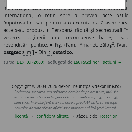
populației civile aflate pe teritoriul ocupat de forțele
inamice, pe care acestea, încălcând normele dreptului
internațional, o rețin spre a preveni acte ostile
împotriva lor sau pentru a o executa dacă asemenea
acte s-au produs. ♦ Persoană răpită și sechestrată în
vederea obținerii unor recompense bănești sau
2
revendicări politice. ♦
Fig.
(
Fam.
) Amanet, zălog
. [
Var.
:
ost
a
tec
s. m.
] – Din
it.
ostatico.
sursa:
DEX '09 (2009)
adăugată de
LauraGellner
acțiuni
Copyright © 2004-2026 dexonline (https://dexonline.ro)
Preluarea, stocarea sau utilizarea datelor de pe acest site, inclusiv
prin orice metode de extragere automată (web scraping, crawling),
sunt strict interzise fără acordul nostru prealabil scris, cu excepția
seturilor de date oferite oficial spre utilizare publică (vezi licența).
licență
confidențialitate
găzduit de
Hosterion