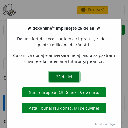
Donează
savings
®
®
🎉 dexonline
împlinește 25 de ani 🎉
caută
clear
search
De un sfert de secol suntem aici, gratuit, zi de zi,
opțiuni
pentru milioane de căutări.
Cu o mică donație aniversară ne-ați ajuta să păstrăm
cuvintele la îndemâna tuturor și pe viitor.
pronunție
(4)
volume_up
definiții (1)
Definiția cu ID-ul 894493:
Explicative DEX
OST
A
TIC, -Ă,
ostatici, -ce,
s. m.
și
f.
Persoană din rândul
Am donat deja.