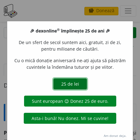
Donează
savings
®
®
🎉 dexonline
împlinește 25 de ani 🎉
caută
clear
search
De un sfert de secol suntem aici, gratuit, zi de zi,
opțiuni
pentru milioane de căutări.
Cu o mică donație aniversară ne-ați ajuta să păstrăm
cuvintele la îndemâna tuturor și pe viitor.
pronunție
(50)
volume_up
definiții (1)
Definiția cu ID-ul 481470:
Explicative DEX
PARTICIP
A
vb.
intr.
a lua parte (la ceva); a împărtăși
Am donat deja.