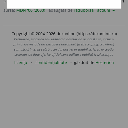
starea sufletească a cuiva. (<
fr.
participer,
lat.
participare
)
sursa:
MDN '00 (2000)
adăugată de
raduborza
acțiuni
Copyright © 2004-2026 dexonline (https://dexonline.ro)
Preluarea, stocarea sau utilizarea datelor de pe acest site, inclusiv
prin orice metode de extragere automată (web scraping, crawling),
sunt strict interzise fără acordul nostru prealabil scris, cu excepția
seturilor de date oferite oficial spre utilizare publică (vezi licența).
licență
confidențialitate
găzduit de
Hosterion