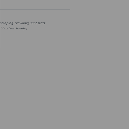
craping, crawling), sunt strict
lică (vezi licența).