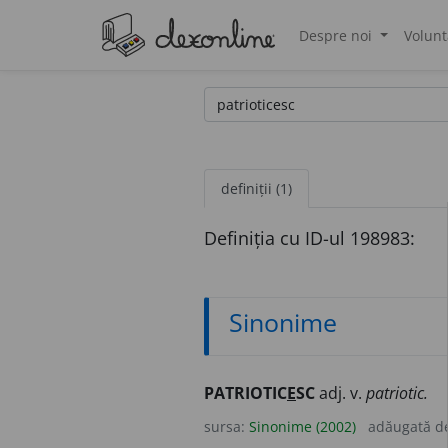
Despre noi
Volunt
®
definiții (1)
Definiția cu ID-ul 198983:
Sinonime
PATRIOTIC
E
SC
adj. v.
patriotic.
sursa:
Sinonime (2002)
adăugată d