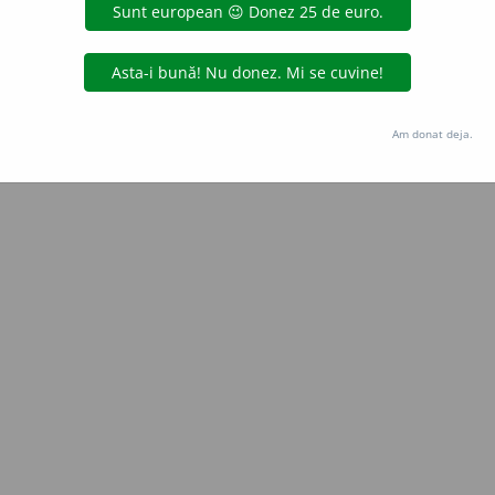
Copyright © 2004-2026 dexonline (https://dexonline.ro)
area datelor de pe acest site, inclusiv prin orice metode de extragere automată (web s
dul nostru prealabil scris, cu excepția seturilor de date oferite oficial spre utilizare pub
Am donat deja.
licență
confidențialitate
găzduit de
Hosterion