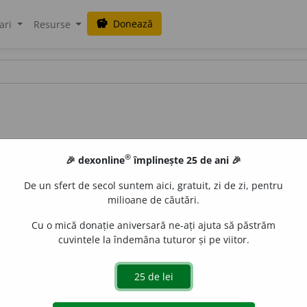
Donează
savings
ari
Resurse
®
🎉 dexonline
împlinește 25 de ani 🎉
De un sfert de secol suntem aici, gratuit, zi de zi, pentru
milioane de căutări.
Cu o mică donație aniversară ne-ați ajuta să păstrăm
cuvintele la îndemâna tuturor și pe viitor.
e
siveco
acțiuni