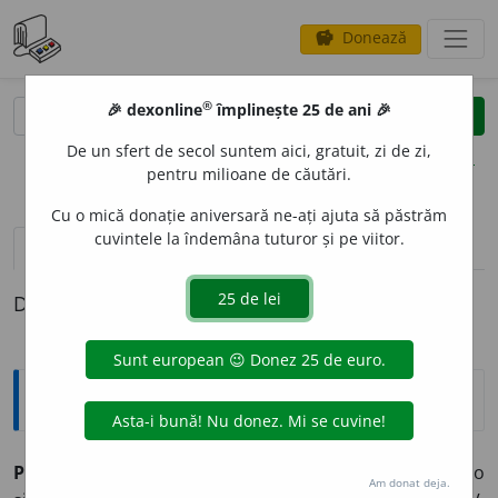
Donează
savings
®
®
🎉 dexonline
împlinește 25 de ani 🎉
caută
clear
search
De un sfert de secol suntem aici, gratuit, zi de zi,
opțiuni
pentru milioane de căutări.
Cu o mică donație aniversară ne-ați ajuta să păstrăm
cuvintele la îndemâna tuturor și pe viitor.
pronunție
(50)
volume_up
definiții (1)
Definiția cu ID-ul 928279:
Explicative DEX
PEIS
A
J,
peisaje,
s. n.
1.
Porțiune din natură prinsă cu o
Am donat deja.