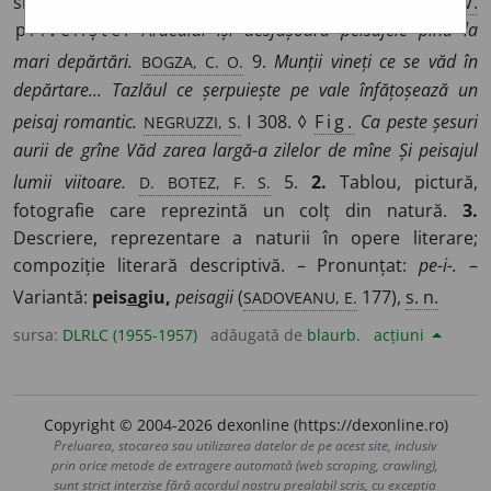
singură privire și formînd un ansamblu estetic.
V.
priveliște.
Ardealul își desfășoară peisajele pînă la
BOGZA, C. O.
mari depărtări.
9.
Munții vineți ce se văd în
depărtare... Tazlăul ce șerpuiește pe vale înfățoșează un
NEGRUZZI, S.
peisaj romantic.
I 308. ◊
Fig.
Ca peste șesuri
aurii de grîne Văd zarea largă-a zilelor de mîne Și peisajul
D. BOTEZ, F. S.
lumii viitoare.
5.
2.
Tablou, pictură,
fotografie care reprezintă un colț din natură.
3.
Descriere, reprezentare a naturii în opere literare;
compoziție literară descriptivă. – Pronunțat:
pe-i-.
–
SADOVEANU, E.
Variantă:
peis
a
giu,
peisagii
(
177),
s. n.
sursa:
DLRLC (1955-1957)
adăugată de
blaurb.
acțiuni
Copyright © 2004-2026 dexonline (https://dexonline.ro)
Preluarea, stocarea sau utilizarea datelor de pe acest site, inclusiv
prin orice metode de extragere automată (web scraping, crawling),
sunt strict interzise fără acordul nostru prealabil scris, cu excepția