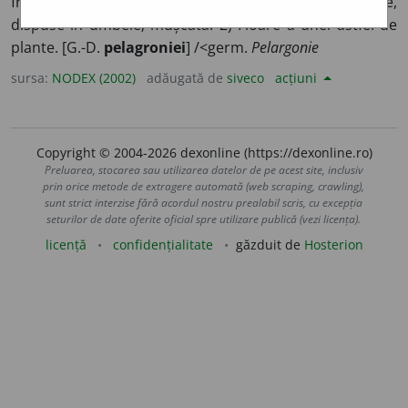
frunze rotunde, păroase și cu flori roșii, roz sau albe,
dispuse în umbele; mușcată. 2) Floare a unei astfel de
plante. [G.-D.
pelagroniei
] /<germ.
Pelargonie
sursa:
NODEX (2002)
adăugată de
siveco
acțiuni
Copyright © 2004-2026 dexonline (https://dexonline.ro)
Preluarea, stocarea sau utilizarea datelor de pe acest site, inclusiv
prin orice metode de extragere automată (web scraping, crawling),
sunt strict interzise fără acordul nostru prealabil scris, cu excepția
seturilor de date oferite oficial spre utilizare publică (vezi licența).
licență
confidențialitate
găzduit de
Hosterion