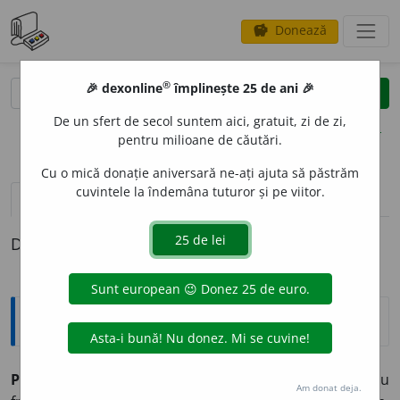
Donează
savings
®
®
🎉 dexonline
împlinește 25 de ani 🎉
caută
clear
search
De un sfert de secol suntem aici, gratuit, zi de zi,
opțiuni
pentru milioane de căutări.
Cu o mică donație aniversară ne-ați ajuta să păstrăm
cuvintele la îndemâna tuturor și pe viitor.
definiții (1)
Definiția cu ID-ul 347120:
Explicative DEX
PELARG
O
NIE ~i
f.
1) Plantă erbacee decorativă cu
Am donat deja.