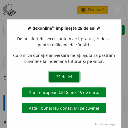
Donează
savings
®
®
🎉 dexonline
împlinește 25 de ani 🎉
caută
clear
search
De un sfert de secol suntem aici, gratuit, zi de zi,
opțiuni
pentru milioane de căutări.
Cu o mică donație aniversară ne-ați ajuta să păstrăm
cuvintele la îndemâna tuturor și pe viitor.
pronunție
(25)
volume_up
definiții (1)
Definiția cu ID-ul 1162732:
Ortografice DOOM
pepene
.
Am donat deja.