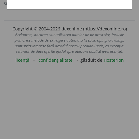
sursa:
IVO-III (1941)
adăugată de
Ladislau Strifler
acțiuni
Copyright © 2004-2026 dexonline (https://dexonline.ro)
Preluarea, stocarea sau utilizarea datelor de pe acest site, inclusiv
prin orice metode de extragere automată (web scraping, crawling),
sunt strict interzise fără acordul nostru prealabil scris, cu excepția
seturilor de date oferite oficial spre utilizare publică (vezi licența).
licență
confidențialitate
găzduit de
Hosterion