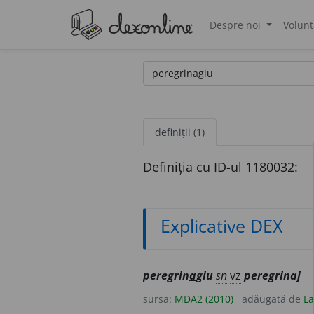
Despre noi
Volunt
®
definiții (1)
Definiția cu ID-ul 1180032:
Explicative DEX
peregrin
a
giu
sn
vz
peregrinaj
sursa:
MDA2 (2010)
adăugată de
La