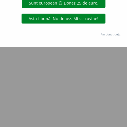
Copyright © 2004-2026 dexonline (https://dexonline.ro)
area datelor de pe acest site, inclusiv prin orice metode de extragere automată (web s
dul nostru prealabil scris, cu excepția seturilor de date oferite oficial spre utilizare pub
Am donat deja.
licență
confidențialitate
găzduit de
Hosterion