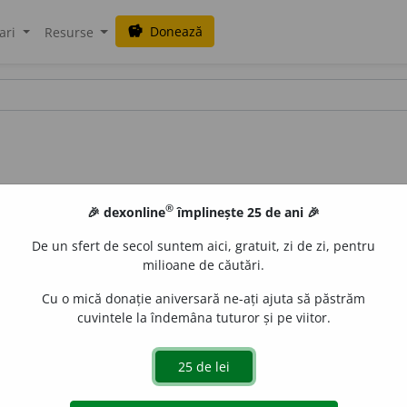
Donează
savings
ari
Resurse
®
🎉 dexonline
împlinește 25 de ani 🎉
De un sfert de secol suntem aici, gratuit, zi de zi, pentru
milioane de căutări.
Cu o mică donație aniversară ne-ați ajuta să păstrăm
cuvintele la îndemâna tuturor și pe viitor.
uraGellner
acțiuni