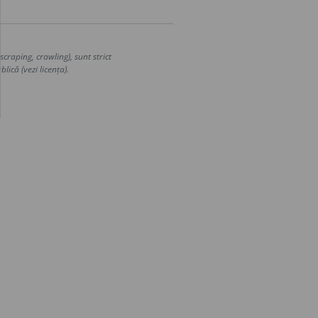
craping, crawling), sunt strict
lică (vezi licența).