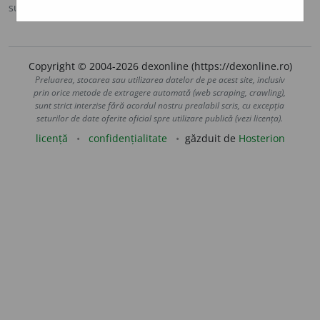
sursa:
Sinonime (2002)
adăugată de
siveco
acțiuni
Copyright © 2004-2026 dexonline (https://dexonline.ro)
Preluarea, stocarea sau utilizarea datelor de pe acest site, inclusiv
prin orice metode de extragere automată (web scraping, crawling),
sunt strict interzise fără acordul nostru prealabil scris, cu excepția
seturilor de date oferite oficial spre utilizare publică (vezi licența).
licență
confidențialitate
găzduit de
Hosterion