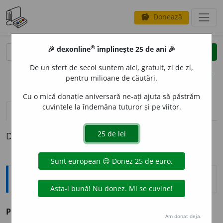
Donează
savings
®
®
🎉 dexonline
împlinește 25 de ani 🎉
caută
clear
search
De un sfert de secol suntem aici, gratuit, zi de zi,
opțiuni
pentru milioane de căutări.
Cu o mică donație aniversară ne-ați ajuta să păstrăm
cuvintele la îndemâna tuturor și pe viitor.
pronunție
(50)
volume_up
definiții (1)
Definiția cu ID-ul 199752:
Sinonime
PER
E
TE
s. zid.
(~ al unei camere.)
Am donat deja.