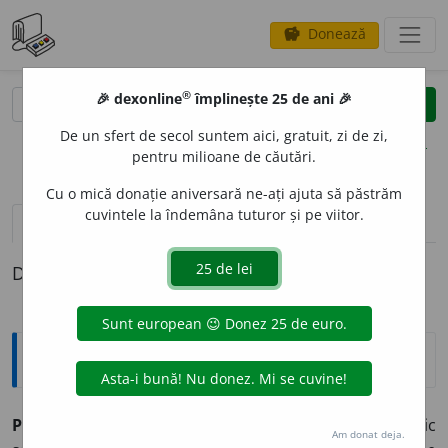
Donează
savings
®
®
🎉 dexonline
împlinește 25 de ani 🎉
caută
clear
search
De un sfert de secol suntem aici, gratuit, zi de zi,
opțiuni
pentru milioane de căutări.
Cu o mică donație aniversară ne-ați ajuta să păstrăm
cuvintele la îndemâna tuturor și pe viitor.
pronunție
(1)
volume_up
definiții (1)
Definiția cu ID-ul 31538:
Explicative DEX
PERP
E
TUU, -UĂ,
perpetui, -ue,
adj.
Care durează veșnic
Am donat deja.