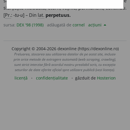
sau vreme îndelungată, care nu încetează, nu se
sfârșește niciodată; etern, veșnic; permanent, continuu.
[
Pr.
:
-tu-u
] – Din
lat.
perpetuus.
sursa:
DEX '98 (1998)
adăugată de
cornel
acțiuni
Copyright © 2004-2026 dexonline (https://dexonline.ro)
Preluarea, stocarea sau utilizarea datelor de pe acest site, inclusiv
prin orice metode de extragere automată (web scraping, crawling),
sunt strict interzise fără acordul nostru prealabil scris, cu excepția
seturilor de date oferite oficial spre utilizare publică (vezi licența).
licență
confidențialitate
găzduit de
Hosterion