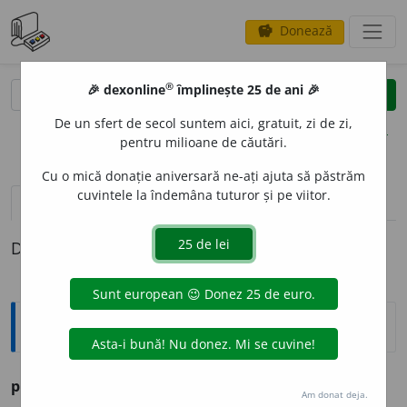
Donează
savings
®
®
🎉 dexonline
împlinește 25 de ani 🎉
caută
clear
search
De un sfert de secol suntem aici, gratuit, zi de zi,
opțiuni
pentru milioane de căutări.
Cu o mică donație aniversară ne-ați ajuta să păstrăm
cuvintele la îndemâna tuturor și pe viitor.
definiții (1)
Definiția cu ID-ul 1017339:
Sinonime
persic
e
sc
adj.
v.
PERSAN. PERSIENESC.
Am donat deja.