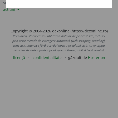
sursa:
Sinonime82 (1982)
adăugată de
LauraGellner
acțiuni
Copyright © 2004-2026 dexonline (https://dexonline.ro)
Preluarea, stocarea sau utilizarea datelor de pe acest site, inclusiv
prin orice metode de extragere automată (web scraping, crawling),
sunt strict interzise fără acordul nostru prealabil scris, cu excepția
seturilor de date oferite oficial spre utilizare publică (vezi licența).
licență
confidențialitate
găzduit de
Hosterion