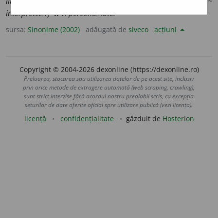
literară.)
2.
(înv.) față, obraz.
(~ într-o piesă.)
3.
rol.
(Ce ~
interpretezi?)
4.
v.
personalitate.
sursa:
Sinonime (2002)
adăugată de
siveco
acțiuni
Copyright © 2004-2026 dexonline (https://dexonline.ro)
Preluarea, stocarea sau utilizarea datelor de pe acest site, inclusiv
prin orice metode de extragere automată (web scraping, crawling),
sunt strict interzise fără acordul nostru prealabil scris, cu excepția
seturilor de date oferite oficial spre utilizare publică (vezi licența).
licență
confidențialitate
găzduit de
Hosterion