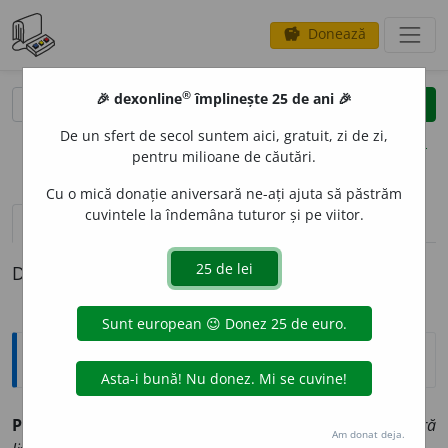
Donează
savings
®
®
🎉 dexonline
împlinește 25 de ani 🎉
caută
clear
search
De un sfert de secol suntem aici, gratuit, zi de zi,
opțiuni
pentru milioane de căutări.
Cu o mică donație aniversară ne-ați ajuta să păstrăm
cuvintele la îndemâna tuturor și pe viitor.
pronunție
(50)
volume_up
definiții (1)
Definiția cu ID-ul 199905:
Sinonime
PERSON
A
J
s.
1.
erou, (înv.) persoană.
(~ într-o operă
Am donat deja.