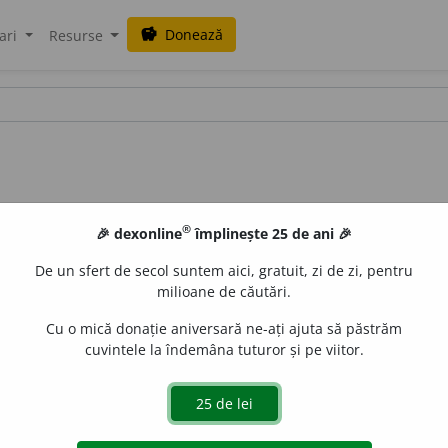
Donează
savings
ari
Resurse
®
🎉 dexonline
împlinește 25 de ani 🎉
De un sfert de secol suntem aici, gratuit, zi de zi, pentru
milioane de căutări.
Cu o mică donație aniversară ne-ați ajuta să păstrăm
cuvintele la îndemâna tuturor și pe viitor.
islau Strifler
acțiuni