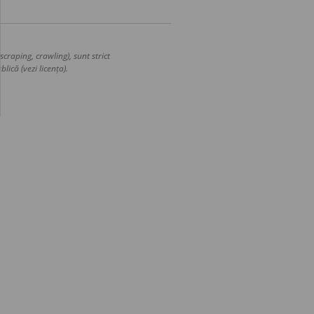
craping, crawling), sunt strict
lică (vezi licența).