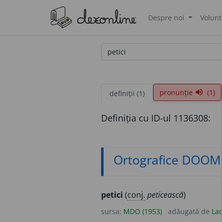
Despre noi
Volunt
®
pronunție
(1)
volume_up
definiții (1)
Definiția cu ID-ul 1136308:
Ortografice DOOM
petici
(
conj.
peticească
)
sursa:
MDO (1953)
adăugată de
Lad