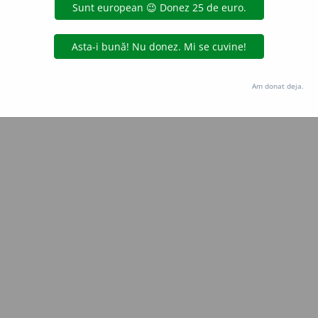
Copyright © 2004-2026 dexonline (https://dexonline.ro)
area datelor de pe acest site, inclusiv prin orice metode de extragere automată (web s
dul nostru prealabil scris, cu excepția seturilor de date oferite oficial spre utilizare pub
Am donat deja.
licență
confidențialitate
găzduit de
Hosterion