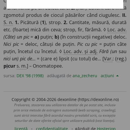
Cuvânt care imită sunetul produs de căderea în picături
a unui lichid pe un obiect tare.
2.
(Rar) Cuvânt care imită
zgomotul produs de ciocul păsărilor când ciugulesc.
II.
S. n.
1.
Picătură (
1
), strop.
2.
Cantitate, măsură, durată
etc. (foarte) mică din ceva; strop, fir, fărâmă. ◊
Loc. adv.
(Câte) un pic
=
a)
puțin;
b)
(în construcții negative) deloc.
Nici pic
= deloc, câtuși de puțin.
Pic cu pic
= puțin câte
puțin, încetul cu încetul. ◊
Loc. adv. și adj.
Fără (un
sau
nici un) pic de...
= (care e) lipsit (cu totul) de... [
Var.
: (
reg.
)
p
i
cur
s. m.
] – Onomatopee.
sursa:
DEX '98 (1998)
adăugată de
ana_zecheru
acțiuni
Copyright © 2004-2026 dexonline (https://dexonline.ro)
Preluarea, stocarea sau utilizarea datelor de pe acest site, inclusiv
prin orice metode de extragere automată (web scraping, crawling),
sunt strict interzise fără acordul nostru prealabil scris, cu excepția
seturilor de date oferite oficial spre utilizare publică (vezi licența).
licență
confidențialitate
găzduit de
Hosterion