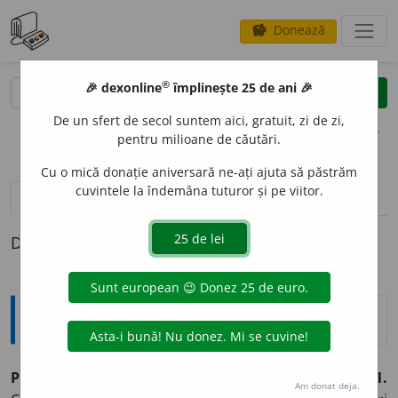
Donează
savings
®
®
🎉 dexonline
împlinește 25 de ani 🎉
caută
clear
search
De un sfert de secol suntem aici, gratuit, zi de zi,
opțiuni
pentru milioane de căutări.
Cu o mică donație aniversară ne-ați ajuta să păstrăm
cuvintele la îndemâna tuturor și pe viitor.
pronunție
(50)
volume_up
definiții (1)
Definiția cu ID-ul 32134:
Explicative DEX
1
PIC
,
(
I
)
interj.
, (
II
)
picuri,
s. n.
I.
Interj.
(Adesea repetat)
1.
Am donat deja.