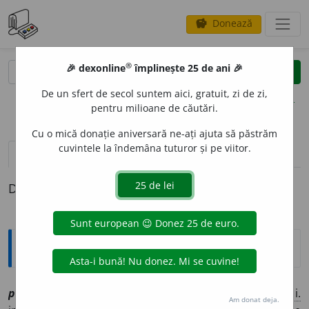
Donează
savings
®
®
🎉 dexonline
împlinește 25 de ani 🎉
caută
clear
search
De un sfert de secol suntem aici, gratuit, zi de zi,
opțiuni
pentru milioane de căutări.
Cu o mică donație aniversară ne-ați ajuta să păstrăm
cuvintele la îndemâna tuturor și pe viitor.
pronunție
(9)
volume_up
definiții (1)
Definiția cu ID-ul 1183568:
Explicative DEX
pict
a
vt
[
At:
BARCIANU /
Pzi:
~t
e
z
/
E:
drr
pictor
]
1
(
C. i.
Am donat deja.