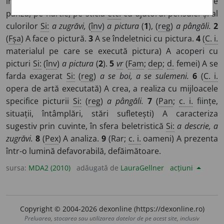
imagini, modele folosite) A reproduce, a reprezenta pe
pânză, pe hârtie, pe sticlă
etc.
cu ajutorul pensulei și al
culorilor
Si:
a zugrăvi,
(
înv
)
a pictura
(
1
), (
reg
)
a pângăli.
2
(
Fșa
) A face o pictură.
3
A se îndeletnici cu pictura.
4
(
C. i.
materialul pe care se execută pictura) A acoperi cu
picturi
Si:
(
înv
)
a pictura
(
2
).
5
vr
(
Fam
;
dep
;
d.
femei) A se
farda exagerat
Si:
(
reg
)
a se boi, a se sulemeni.
6
(
C. i.
opera de artă executată) A crea, a realiza cu mijloacele
specifice picturii
Si:
(
reg
)
a pângăli.
7
(
Pan
;
c. i.
ființe,
situații, întâmplări, stări sufletești) A caracteriza
sugestiv prin cuvinte, în sfera beletristică
Si:
a descrie, a
zugrăvi.
8
(
Pex
) A analiza.
9
(Rar;
c. i.
oameni) A prezenta
într-o lumină defavorabilă, defăimătoare.
sursa:
MDA2 (2010)
adăugată de
LauraGellner
acțiuni
Copyright © 2004-2026 dexonline (https://dexonline.ro)
Preluarea, stocarea sau utilizarea datelor de pe acest site, inclusiv