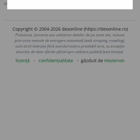
sursa:
DOOM 3 (2021)
adăugată de
gall
acțiuni
Copyright © 2004-2026 dexonline (https://dexonline.ro)
Preluarea, stocarea sau utilizarea datelor de pe acest site, inclusiv
prin orice metode de extragere automată (web scraping, crawling),
sunt strict interzise fără acordul nostru prealabil scris, cu excepția
seturilor de date oferite oficial spre utilizare publică (vezi licența).
licență
confidențialitate
găzduit de
Hosterion