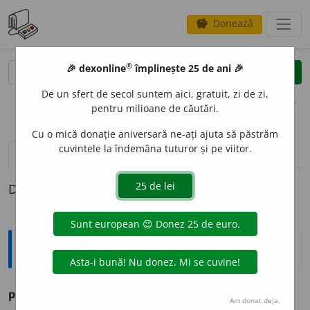
Donează
savings
®
®
🎉 dexonline
împlinește 25 de ani 🎉
caută
clear
search
De un sfert de secol suntem aici, gratuit, zi de zi,
opțiuni
pentru milioane de căutări.
Cu o mică donație aniversară ne-ați ajuta să păstrăm
cuvintele la îndemâna tuturor și pe viitor.
definiții (1)
Definiția cu ID-ul 1282698:
Ortografice DOOM
pisic
e
sc
(rar)
adj.
m.
,
f.
pisice
a
scă
;
pl.
m.
și
f.
pisic
e
ști
Am donat deja.