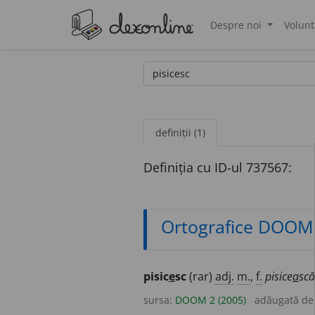
Despre noi
Volunt
®
definiții (1)
Definiția cu ID-ul 737567:
Ortografice DOOM
pisic
e
sc
(rar)
adj.
m.
,
f.
pisice
a
scă
sursa:
DOOM 2 (2005)
adăugată d