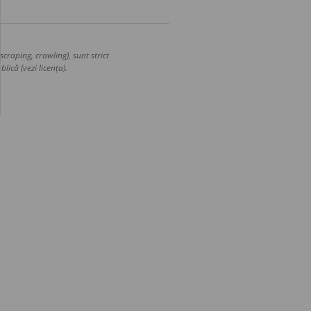
craping, crawling), sunt strict
lică (vezi licența).