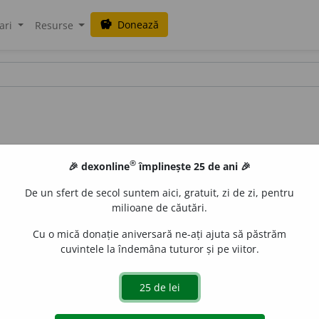
Donează
savings
ari
Resurse
®
🎉 dexonline
împlinește 25 de ani 🎉
De un sfert de secol suntem aici, gratuit, zi de zi, pentru
milioane de căutări.
Cu o mică donație aniversară ne-ați ajuta să păstrăm
cuvintele la îndemâna tuturor și pe viitor.
;
pl.
m.
și
f.
pisic
e
ști
e
raduborza
acțiuni