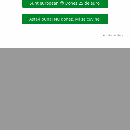
Copyright © 2004-2026 dexonline (https://dexonline.ro)
area datelor de pe acest site, inclusiv prin orice metode de extragere automată (web s
dul nostru prealabil scris, cu excepția seturilor de date oferite oficial spre utilizare pub
Am donat deja.
licență
confidențialitate
găzduit de
Hosterion