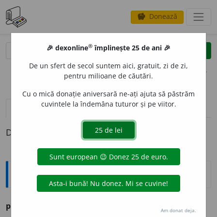
Donează
savings
®
®
🎉 dexonline
împlinește 25 de ani 🎉
caută
clear
search
De un sfert de secol suntem aici, gratuit, zi de zi,
opțiuni
pentru milioane de căutări.
Cu o mică donație aniversară ne-ați ajuta să păstrăm
cuvintele la îndemâna tuturor și pe viitor.
definiții (1)
Definiția cu ID-ul 1018562:
Sinonime
pistos
e
li
s.
pl.
v.
PIFTIE. RĂCITURI.
Am donat deja.