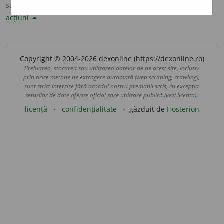
sursa:
Sinonime82 (1982)
adăugată de
LauraGellner
acțiuni
Copyright © 2004-2026 dexonline (https://dexonline.ro)
Preluarea, stocarea sau utilizarea datelor de pe acest site, inclusiv
prin orice metode de extragere automată (web scraping, crawling),
sunt strict interzise fără acordul nostru prealabil scris, cu excepția
seturilor de date oferite oficial spre utilizare publică (vezi licența).
licență
confidențialitate
găzduit de
Hosterion