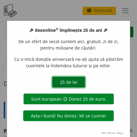
Donează
savings
®
®
🎉 dexonline
împlinește 25 de ani 🎉
caută
clear
search
De un sfert de secol suntem aici, gratuit, zi de zi,
opțiuni
pentru milioane de căutări.
Cu o mică donație aniversară ne-ați ajuta să păstrăm
cuvintele la îndemâna tuturor și pe viitor.
definiții (1)
Definiția cu ID-ul 737711:
Ortografice DOOM
pizmu
i
(a ~)
(
pop.
)
vb.
,
ind.
prez.
1
sg.
și 3
pl.
pizmui
e
sc,
Am donat deja.