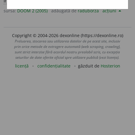
imperf.
3
sg.
pizmui
a
;
conj.
prez.
3
să
pizmui
a
scă
sursa:
DOOM 2 (2005)
adăugată de
raduborza
acțiuni
Copyright © 2004-2026 dexonline (https://dexonline.ro)
Preluarea, stocarea sau utilizarea datelor de pe acest site, inclusiv
prin orice metode de extragere automată (web scraping, crawling),
sunt strict interzise fără acordul nostru prealabil scris, cu excepția
seturilor de date oferite oficial spre utilizare publică (vezi licența).
licență
confidențialitate
găzduit de
Hosterion