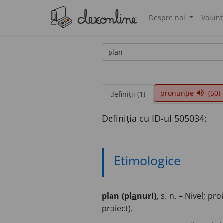
Despre noi
Volunt
®
pronunție
(50)
volume_up
definiții (1)
Definiția cu ID-ul 505034:
Etimologice
plan (pl
a
nuri),
s. n.
– Nivel; pro
proiect).