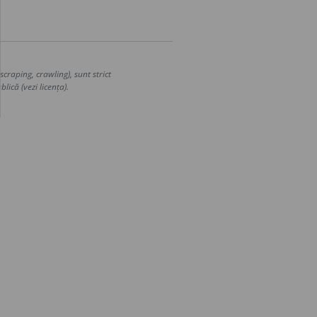
craping, crawling), sunt strict
lică (vezi licența).