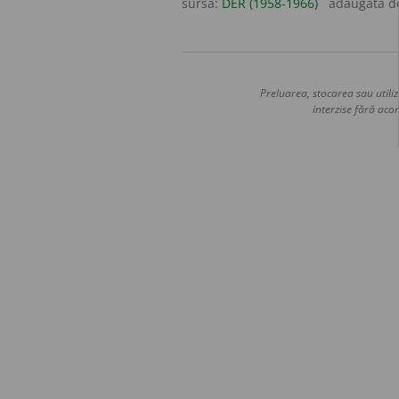
sursa:
DER (1958-1966)
adăugată 
Preluarea, stocarea sau utiliz
interzise fără acor