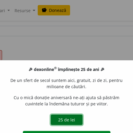
Donează
savings
ari
Resurse
®
🎉 dexonline
împlinește 25 de ani 🎉
De un sfert de secol suntem aici, gratuit, zi de zi, pentru
milioane de căutări.
Cu o mică donație aniversară ne-ați ajuta să păstrăm
cuvintele la îndemâna tuturor și pe viitor.
iect; scop.
Mr.
plan.
Fr.
plan.
–
Der.
plănui,
vb.
(a proiecta, a 