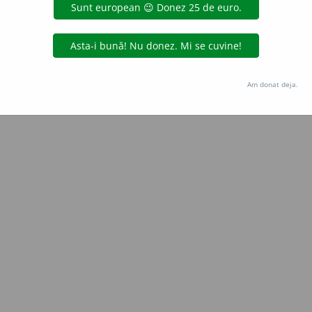
de
blaurb.
acțiuni
Copyright © 2004-2026 dexonline (https://dexonline.ro)
area datelor de pe acest site, inclusiv prin orice metode de extragere automată (web s
Am donat deja.
dul nostru prealabil scris, cu excepția seturilor de date oferite oficial spre utilizare pub
licență
confidențialitate
găzduit de
Hosterion