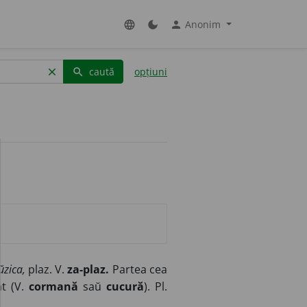
Anonim
language
dark_mode
person
caută
opțiuni
clear
search
ŭzica,
plaz. V.
za-plaz.
Partea cea
at (V.
cormană
saŭ
cucură
). Pl.