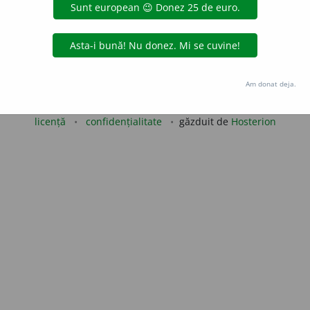
LauraGellner
acțiuni
Copyright © 2004-2026 dexonline (https://dexonline.ro)
Am donat deja.
area datelor de pe acest site, inclusiv prin orice metode de extragere automată (web s
dul nostru prealabil scris, cu excepția seturilor de date oferite oficial spre utilizare pub
licență
confidențialitate
găzduit de
Hosterion