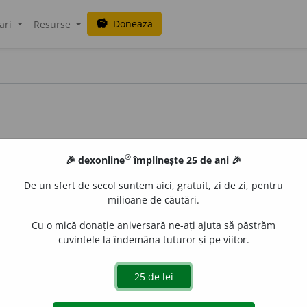
Donează
savings
ari
Resurse
®
🎉 dexonline
împlinește 25 de ani 🎉
De un sfert de secol suntem aici, gratuit, zi de zi, pentru
milioane de căutări.
Cu o mică donație aniversară ne-ați ajuta să păstrăm
cuvintele la îndemâna tuturor și pe viitor.
uprafață netedă a unuĭ lucru, d. vsl.
plazivŭ,
alunecos; bg.
pl
ită și
taban
), pe care alunecă saŭ se tîrăște plugu la ar
ză patu războĭuluĭ de țesut. – Și
plas
(Olt.).