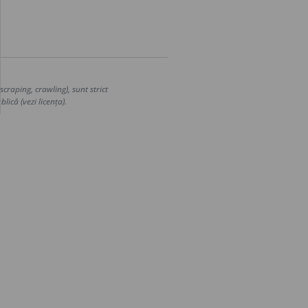
craping, crawling), sunt strict
lică (vezi licența).