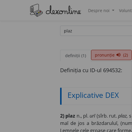
Despre noi
Volunt
®
pronunție
(2)
volume_up
definiții (1)
Definiția cu ID-ul 694532:
Explicative DEX
2) plaz
n., pl.
urĭ
(sîrb. rut.
plaz,
s
maĭ de jos a brăzdaruluĭ, (num
Lemnele cele groase care formea