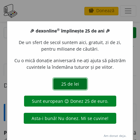
Donează
savings
®
®
🎉 dexonline
împlinește 25 de ani 🎉
caută
clear
search
De un sfert de secol suntem aici, gratuit, zi de zi,
opțiuni
pentru milioane de căutări.
Cu o mică donație aniversară ne-ați ajuta să păstrăm
cuvintele la îndemâna tuturor și pe viitor.
pronunție
(50)
volume_up
definiții (1)
Definiția cu ID-ul 33139:
Explicative DEX
PLO
A
IE,
ploi,
s. f.
1.
Precipitație atmosferică sub formă
Am donat deja.