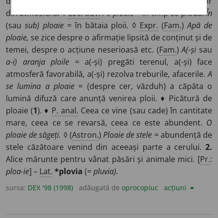
de picături de apă provenite din condensarea vaporilor
din atmosferă. ◊
Loc. adv.
Pe ploaie
= în timp ce plouă.
În
(sau
sub) ploaie
= în bătaia ploii. ◊
Expr.
(
Fam.
)
Apă de
ploaie,
se zice despre o afirmație lipsită de conținut și de
temei, despre o acțiune neserioasă etc. (
Fam.
)
A(-și
sau
a-i) aranja ploile
= a(-și) pregăti terenul, a(-și) face
atmosferă favorabilă, a(-și) rezolva treburile, afacerile.
A
se lumina a ploaie
= (despre cer, văzduh) a căpăta o
lumină difuză care anunță venirea ploii. ♦ Picătură de
ploaie (
1
). ♦
P. anal.
Ceea ce vine (sau cade) în cantitate
mare, ceea ce se revarsă, ceea ce este abundent.
O
ploaie de săgeți.
◊ (
Astron.
)
Ploaie de stele
= abundență de
stele căzătoare venind din aceeași parte a cerului.
2.
Alice mărunte pentru vânat păsări și animale mici. [
Pr.
:
ploa-ie
] –
Lat.
*plovia
(=
pluvia).
sursa:
DEX '98 (1998)
adăugată de
oprocopiuc
acțiuni