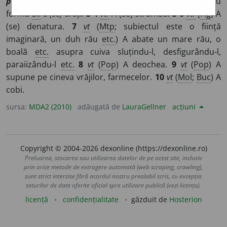
potcă
]
1-2
vtr
(
Pfm
) A(-și) schimba în rău aspectul sau
forma
Si:
a (se) urâți.
3-4
vtr
A (se) strâmba.
5-6
vtr
(
Fig
) A
(se) denatura.
7
vt
(
Mtp
; subiectul este o ființă
imaginară, un duh rău
etc.
) A abate un mare rău, o
boală
etc.
asupra cuiva sluțindu-l, desfigurându-l,
paraiizându-l
etc.
8
vt
(
Pop
) A deochea.
9
vt
(
Pop
) A
supune pe cineva vrăjilor, farmecelor.
10
vt
(
Mol
;
Buc
) A
cobi.
sursa:
MDA2 (2010)
adăugată de
LauraGellner
acțiuni
Copyright © 2004-2026 dexonline (https://dexonline.ro)
Preluarea, stocarea sau utilizarea datelor de pe acest site, inclusiv
prin orice metode de extragere automată (web scraping, crawling),
sunt strict interzise fără acordul nostru prealabil scris, cu excepția
seturilor de date oferite oficial spre utilizare publică (vezi licența).
licență
confidențialitate
găzduit de
Hosterion