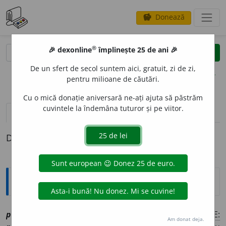
Donează
savings
®
®
🎉 dexonline
împlinește 25 de ani 🎉
caută
clear
search
De un sfert de secol suntem aici, gratuit, zi de zi,
opțiuni
pentru milioane de căutări.
Cu o mică donație aniversară ne-ați ajuta să păstrăm
cuvintele la îndemâna tuturor și pe viitor.
pronunție
(2)
volume_up
definiții (1)
Definiția cu ID-ul 1191415:
Explicative DEX
1
poc
i
[
At:
ANON. CAR. /
V:
(
reg
)
potc
i
/
Pzi:
poc
e
sc
/
E:
Am donat deja.
1