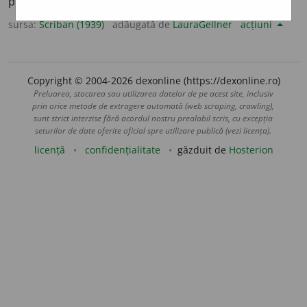
polcovniculuĭ, de polcovnic.
sursa:
Scriban (1939)
adăugată de
LauraGellner
acțiuni
Copyright © 2004-2026 dexonline (https://dexonline.ro)
Preluarea, stocarea sau utilizarea datelor de pe acest site, inclusiv
prin orice metode de extragere automată (web scraping, crawling),
sunt strict interzise fără acordul nostru prealabil scris, cu excepția
seturilor de date oferite oficial spre utilizare publică (vezi licența).
licență
confidențialitate
găzduit de
Hosterion