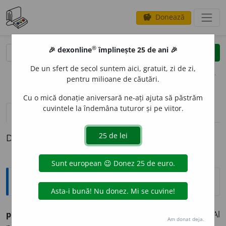
Donează
savings
®
®
🎉 dexonline
împlinește 25 de ani 🎉
caută
clear
search
De un sfert de secol suntem aici, gratuit, zi de zi,
opțiuni
pentru milioane de căutări.
Cu o mică donație aniversară ne-ați ajuta să păstrăm
cuvintele la îndemâna tuturor și pe viitor.
definiții (1)
Definiția cu ID-ul 695365:
Explicative DEX
polcovnicésc, -eáscă
(d.
polcovnic
).
Vechĭ.
Al
Am donat deja.