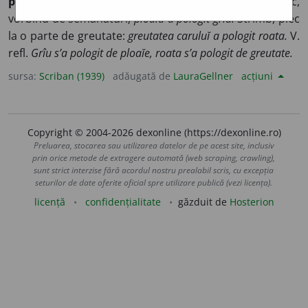
polojesc, polignesc
). Culc la pămînt, trîntesc, pătulesc,
vorbind de semănăturĭ;
ploaĭa a pologit grîu.
Strîmb, plec
la o parte de greutate:
greutatea caruluĭ a pologit roata.
V.
refl.
Grîu s’a pologit de ploaĭe, roata s’a pologit de greutate.
sursa:
Scriban (1939)
adăugată de
LauraGellner
acțiuni
Copyright © 2004-2026 dexonline (https://dexonline.ro)
Preluarea, stocarea sau utilizarea datelor de pe acest site, inclusiv
prin orice metode de extragere automată (web scraping, crawling),
sunt strict interzise fără acordul nostru prealabil scris, cu excepția
seturilor de date oferite oficial spre utilizare publică (vezi licența).
licență
confidențialitate
găzduit de
Hosterion