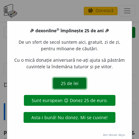
Donează
savings
®
®
🎉 dexonline
împlinește 25 de ani 🎉
caută
clear
search
De un sfert de secol suntem aici, gratuit, zi de zi,
opțiuni
pentru milioane de căutări.
Cu o mică donație aniversară ne-ați ajuta să păstrăm
cuvintele la îndemâna tuturor și pe viitor.
definiții (1)
Definiția cu ID-ul 695650:
Explicative DEX
pologésc
v. tr. (vsl.
položiti,
a pune, a depune. V.
polog,
Am donat deja.