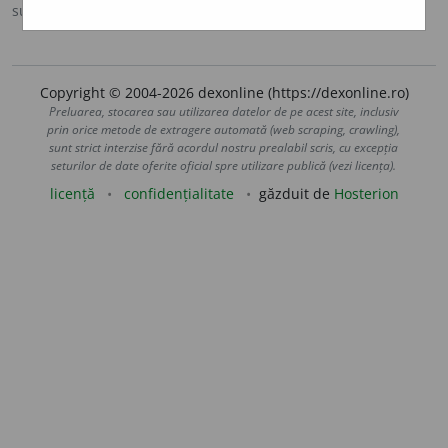
sursa:
Sinonime (2002)
adăugată de
siveco
acțiuni
Copyright © 2004-2026 dexonline (https://dexonline.ro)
Preluarea, stocarea sau utilizarea datelor de pe acest site, inclusiv
prin orice metode de extragere automată (web scraping, crawling),
sunt strict interzise fără acordul nostru prealabil scris, cu excepția
seturilor de date oferite oficial spre utilizare publică (vezi licența).
licență
confidențialitate
găzduit de
Hosterion