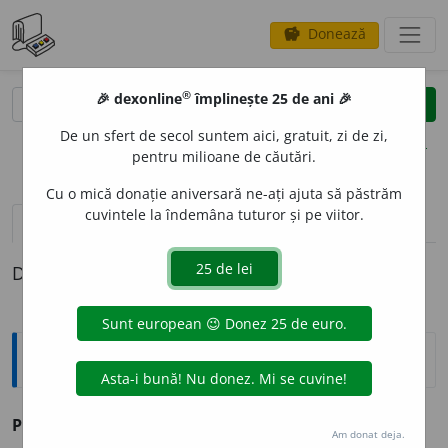
Donează
savings
®
®
🎉 dexonline
împlinește 25 de ani 🎉
caută
clear
search
De un sfert de secol suntem aici, gratuit, zi de zi,
opțiuni
pentru milioane de căutări.
Cu o mică donație aniversară ne-ați ajuta să păstrăm
cuvintele la îndemâna tuturor și pe viitor.
definiții (1)
Definiția cu ID-ul 201752:
Sinonime
POLOG
I
vb. v.
culca, doborî, tăvăli.
Am donat deja.