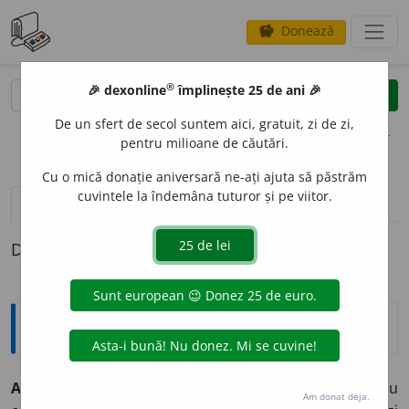
Donează
savings
®
®
🎉 dexonline
împlinește 25 de ani 🎉
caută
clear
search
De un sfert de secol suntem aici, gratuit, zi de zi,
opțiuni
pentru milioane de căutări.
Cu o mică donație aniversară ne-ați ajuta să păstrăm
cuvintele la îndemâna tuturor și pe viitor.
definiții (1)
Definiția cu ID-ul 348451:
Explicative DEX
A POLOG
I
~
e
sc
tranz.
1) (
plante, mai ales cereale
) A tăia cu
Am donat deja.