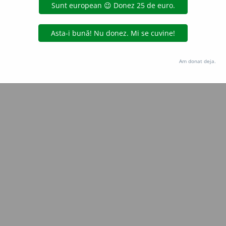
Copyright © 2004-2026 dexonline (https://dexonline.ro)
area datelor de pe acest site, inclusiv prin orice metode de extragere automată (web s
dul nostru prealabil scris, cu excepția seturilor de date oferite oficial spre utilizare pub
Am donat deja.
licență
confidențialitate
găzduit de
Hosterion