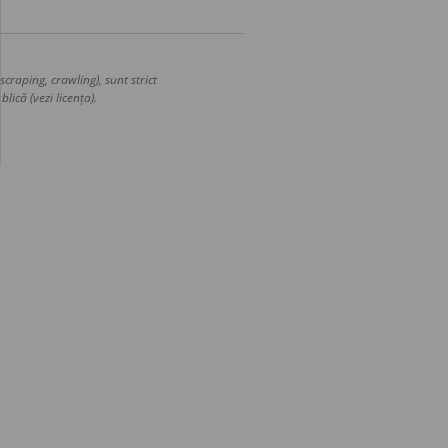
craping, crawling), sunt strict
lică (vezi licența).