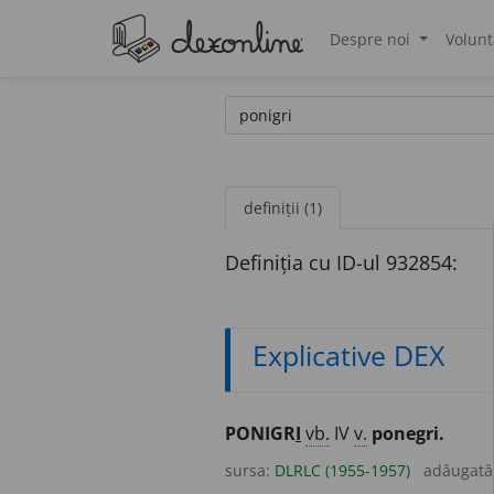
Despre noi
Volunt
®
definiții (1)
Definiția cu ID-ul 932854:
Explicative DEX
PONIGR
I
vb.
IV
v.
ponegri.
sursa:
DLRLC (1955-1957)
adăugată