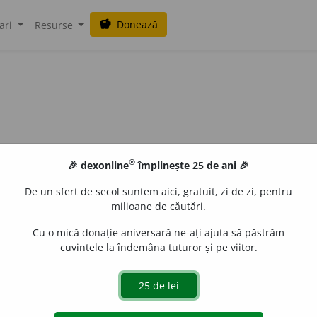
Donează
savings
ari
Resurse
®
🎉 dexonline
împlinește 25 de ani 🎉
De un sfert de secol suntem aici, gratuit, zi de zi, pentru
milioane de căutări.
Cu o mică donație aniversară ne-ați ajuta să păstrăm
cuvintele la îndemâna tuturor și pe viitor.
 de
blaurb.
acțiuni