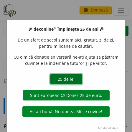
Donează
savings
®
®
🎉 dexonline
împlinește 25 de ani 🎉
caută
clear
search
De un sfert de secol suntem aici, gratuit, zi de zi,
opțiuni
pentru milioane de căutări.
Cu o mică donație aniversară ne-ați ajuta să păstrăm
cuvintele la îndemâna tuturor și pe viitor.
pronunție
(7)
volume_up
definiții (1)
Definiția cu ID-ul 809835:
Explicative DEX
posac
a. și m. supărăcios, ursuz. [Origină necunoscută].
Am donat deja.