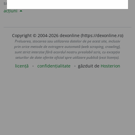
sursa:
Șăineanu, ed. VI (1929)
adăugată de
LauraGellner
acțiuni
Copyright © 2004-2026 dexonline (https://dexonline.ro)
Preluarea, stocarea sau utilizarea datelor de pe acest site, inclusiv
prin orice metode de extragere automată (web scraping, crawling),
sunt strict interzise fără acordul nostru prealabil scris, cu excepția
seturilor de date oferite oficial spre utilizare publică (vezi licența).
licență
confidențialitate
găzduit de
Hosterion