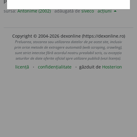
premergător
sursa:
Antonime (2002)
adăugată de
siveco
acțiuni
Copyright © 2004-2026 dexonline (https://dexonline.ro)
Preluarea, stocarea sau utilizarea datelor de pe acest site, inclusiv
prin orice metode de extragere automată (web scraping, crawling),
sunt strict interzise fără acordul nostru prealabil scris, cu excepția
seturilor de date oferite oficial spre utilizare publică (vezi licența).
licență
confidențialitate
găzduit de
Hosterion