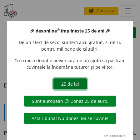
Donează
savings
®
®
🎉 dexonline
împlinește 25 de ani 🎉
caută
clear
search
De un sfert de secol suntem aici, gratuit, zi de zi,
opțiuni
pentru milioane de căutări.
Cu o mică donație aniversară ne-ați ajuta să păstrăm
cuvintele la îndemâna tuturor și pe viitor.
pronunție
(1)
volume_up
definiții (1)
Definiția cu ID-ul 72189:
Antonime
Posterior
≠ antecedent, anterior, precedent,
Am donat deja.