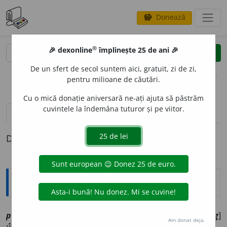
Donează
savings
®
®
🎉 dexonline
împlinește 25 de ani 🎉
caută
clear
search
De un sfert de secol suntem aici, gratuit, zi de zi,
opțiuni
pentru milioane de căutări.
Cu o mică donație aniversară ne-ați ajuta să păstrăm
cuvintele la îndemâna tuturor și pe viitor.
definiții (1)
Definiția cu ID-ul 1197215:
Explicative DEX
v
postrig
i
vr
[
At:
PRAV. GOV. 72
/14 /
Pzi:
~g
e
sc
/
E:
postrig
]
Am donat deja.