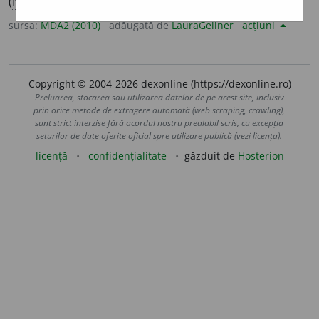
(
Îvr
) A se călugări.
sursa:
MDA2 (2010)
adăugată de
LauraGellner
acțiuni
Copyright © 2004-2026 dexonline (https://dexonline.ro)
Preluarea, stocarea sau utilizarea datelor de pe acest site, inclusiv
prin orice metode de extragere automată (web scraping, crawling),
sunt strict interzise fără acordul nostru prealabil scris, cu excepția
seturilor de date oferite oficial spre utilizare publică (vezi licența).
licență
confidențialitate
găzduit de
Hosterion