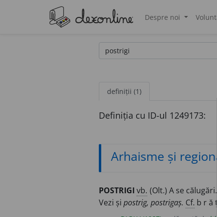
Despre noi
Volunt
®
definiții (1)
Definiția cu ID-ul 1249173:
Arhaisme și region
POSTRIGI
vb.
(Olt.) A se călugări
Vezi și
postrig, postrigaș.
Cf.
b r ă ț