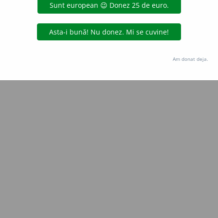
aurb.
acțiuni
Copyright © 2004-2026 dexonline (https://dexonline.ro)
area datelor de pe acest site, inclusiv prin orice metode de extragere automată (web s
Am donat deja.
dul nostru prealabil scris, cu excepția seturilor de date oferite oficial spre utilizare pub
licență
confidențialitate
găzduit de
Hosterion