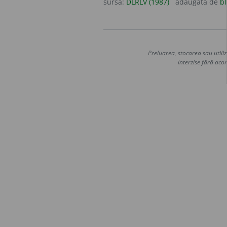
sursa:
DLRLV (1987)
adăugată de
bl
Preluarea, stocarea sau utiliz
interzise fără acor