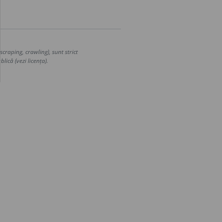
craping, crawling), sunt strict
lică (vezi licența).