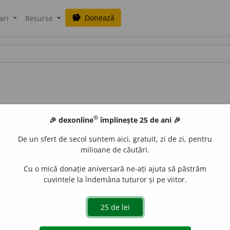
Donează
savings
ari
Resurse
®
🎉 dexonline
împlinește 25 de ani 🎉
De un sfert de secol suntem aici, gratuit, zi de zi, pentru
milioane de căutări.
alisme
Cu o mică donație aniversară ne-ați ajuta să păstrăm
cuvintele la îndemâna tuturor și pe viitor.
.
Se vor postrigi călugări fără de învățătura părinților lor.
PRAV. 
 i.