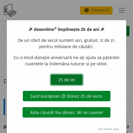
Donează
savings
®
®
🎉 dexonline
împlinește 25 de ani 🎉
caută
clear
search
De un sfert de secol suntem aici, gratuit, zi de zi,
opțiuni
pentru milioane de căutări.
Cu o mică donație aniversară ne-ați ajuta să păstrăm
cuvintele la îndemâna tuturor și pe viitor.
pronunție
(8)
volume_up
definiții (1)
Definiția cu ID-ul 697219:
Explicative DEX
potolésc
v. tr. (vsl.
po-toliti,
a potoli, a acomoda, de unde
Am donat deja.