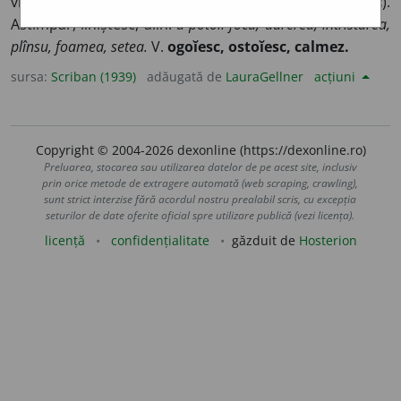
vine și
pătulésc;
rus.
u-toliti,
a potoli. V.
tulesc
).
Astîmpăr, liniștesc, alin:
a potoli focu, durerea, întristarea,
plînsu, foamea, setea.
V.
ogoĭesc, ostoĭesc, calmez.
sursa:
Scriban (1939)
adăugată de
LauraGellner
acțiuni
Copyright © 2004-2026 dexonline (https://dexonline.ro)
Preluarea, stocarea sau utilizarea datelor de pe acest site, inclusiv
prin orice metode de extragere automată (web scraping, crawling),
sunt strict interzise fără acordul nostru prealabil scris, cu excepția
seturilor de date oferite oficial spre utilizare publică (vezi licența).
licență
confidențialitate
găzduit de
Hosterion