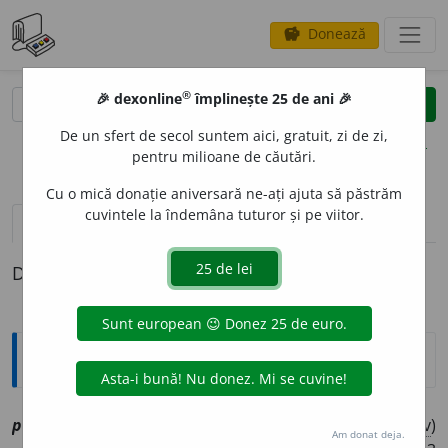
Donează
savings
®
®
🎉 dexonline
împlinește 25 de ani 🎉
caută
clear
search
De un sfert de secol suntem aici, gratuit, zi de zi,
opțiuni
pentru milioane de căutări.
Cu o mică donație aniversară ne-ați ajuta să păstrăm
cuvintele la îndemâna tuturor și pe viitor.
pronunție
(3)
volume_up
definiții (1)
Definiția cu ID-ul 1198153:
Explicative DEX
1
2
potol
i
[
At:
PSALT. HUR. 53
/15 /
V:
(
reg
)
~tă
i
, ~to
i
,
(
înv
)
Am donat deja.