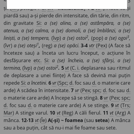
~tolu
i
,
(
cscj
)
~tol
a
/
Pzi:
~l
e
sc,
(
îvr
)
pot
o
l,
2 și: (
îvr
)
pot
o
li,
3
și: (
îvr
)
poto
a
le
/
E:
slv
*
потолити
]
1-2
vtr
(A face să-și
piardă sau) a-și pierde din intensitate, din tărie, din ritm,
din gravitate
Si:
a (se) alina, a (se) astâmpăra, a (se)
atenua, a (se) calma, a (se) domoli, a (se) îmblânzi, a (se)
2
3
liniști, a (se) tempera,
(
îvp
)
a (se) ostoi
,
(
pop
)
a (se) ogoi
,
1
(
îvr
)
a (se) oteși
,
(
reg
)
a (se) opăci.
3-4
vtr
(
Pex
) (A face să
înceteze sau) a înceta un lucru început, o acțiune în
desfășurare
etc.
Si:
a (se) încheia, a (se) sfârși, a (se)
2
termina,
(
îvp
)
a (se) ostoi
.
5
vt
(
C. i.
deplasarea sau ritmul
de deplasare a unei ființe) A face să devină mai puțin
repede
Si:
a încetini.
6
vr
(
Spc
;
d.
foc sau
d.
o materie care
arde) A scădea în intensitate.
7
vr
(
Pex
;
spc
;
d.
foc sau
d.
o materie care arde) A începe să se stingă.
8
vr
(
Pex
;
spc
;
d.
foc sau
d.
o materie care arde) A se stinge.
9
vt
(
Trs
;
Mar
) A stinge varul.
10
vt
(
Reg
) A căli fierul.
11
vt
(
Arg
) A
mânca.
12-13
vt
(
Îe
)
A(-și) ~ foamea
(sau
setea
) A mânca
sau a bea puțin, cât să nu-i mai fie foame sau sete.