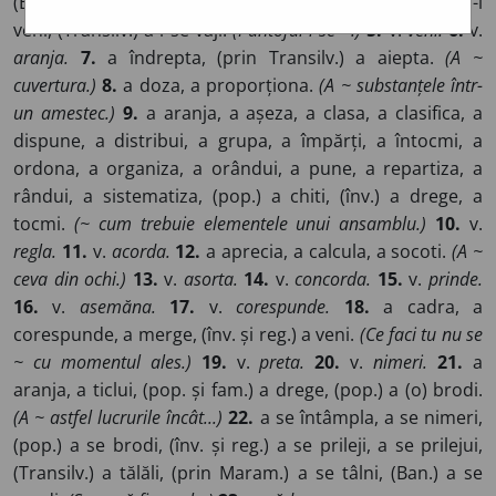
(Ban. și Transilv.) a (se) păsăli.
(Potcoava nu se ~.)
4.
a-i
veni, (Transilv.) a i se vâji.
(Pantoful i se ~.)
5.
v.
veni.
6.
v.
aranja.
7.
a îndrepta, (prin Transilv.) a aiepta.
(A ~
cuvertura.)
8.
a doza, a proporționa.
(A ~ substanțele într-
un amestec.)
9.
a aranja, a așeza, a clasa, a clasifica, a
dispune, a distribui, a grupa, a împărți, a întocmi, a
ordona, a organiza, a orândui, a pune, a repartiza, a
rândui, a sistematiza, (pop.) a chiti, (înv.) a drege, a
tocmi.
(~ cum trebuie elementele unui ansamblu.)
10.
v.
regla.
11.
v.
acorda.
12.
a aprecia, a calcula, a socoti.
(A ~
ceva din ochi.)
13.
v.
asorta.
14.
v.
concorda.
15.
v.
prinde.
16.
v.
asemăna.
17.
v.
corespunde.
18.
a cadra, a
corespunde, a merge, (înv. și reg.) a veni.
(Ce faci tu nu se
~ cu momentul ales.)
19.
v.
preta.
20.
v.
nimeri.
21.
a
aranja, a ticlui, (pop. și fam.) a drege, (pop.) a (o) brodi.
(A ~ astfel lucrurile încât...)
22.
a se întâmpla, a se nimeri,
(pop.) a se brodi, (înv. și reg.) a se prileji, a se prilejui,
(Transilv.) a tălăli, (prin Maram.) a se tâlni, (Ban.) a se