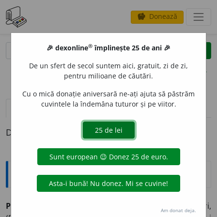
Donează
savings
®
®
🎉 dexonline
împlinește 25 de ani 🎉
caută
clear
search
De un sfert de secol suntem aici, gratuit, zi de zi,
opțiuni
pentru milioane de căutări.
Cu o mică donație aniversară ne-ați ajuta să păstrăm
cuvintele la îndemâna tuturor și pe viitor.
pronunție
(21)
volume_up
definiții (1)
Definiția cu ID-ul 202305:
Sinonime
POTRIV
I
vb.
1.
v.
adapta.
2.
v.
ajusta.
3.
a (se) nimeri,
Am donat deja.