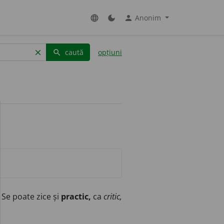
Anonim
language
dark_mode
person
caută
opțiuni
clear
search
 Se poate zice și
practic,
ca
critic,