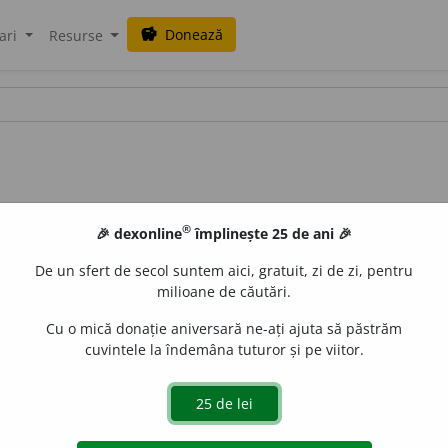
Donează
savings
ari
Resurse
®
🎉 dexonline
împlinește 25 de ani 🎉
De un sfert de secol suntem aici, gratuit, zi de zi, pentru
milioane de căutări.
Cu o mică donație aniversară ne-ați ajuta să păstrăm
cuvintele la îndemâna tuturor și pe viitor.
Medic care are mare practică (mare pricepere) în dĭagnoză. –