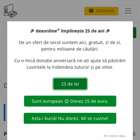
Donează
savings
®
®
🎉 dexonline
împlinește 25 de ani 🎉
caută
clear
search
De un sfert de secol suntem aici, gratuit, zi de zi,
opțiuni
pentru milioane de căutări.
Cu o mică donație aniversară ne-ați ajuta să păstrăm
cuvintele la îndemâna tuturor și pe viitor.
pronunție
(2)
volume_up
definiții (1)
Definiția cu ID-ul 273566:
Ortografice DOOM
preaplec
a
t
adj. m. (sil.
-ple-
), pl.
preaplec
a
ți;
f. sg.
Am donat deja.