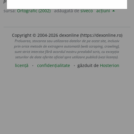
preaplec
a
tă,
pl.
preaplec
a
te
sursa:
Ortografic (2002)
adăugată de
siveco
acțiuni
Copyright © 2004-2026 dexonline (https://dexonline.ro)
Preluarea, stocarea sau utilizarea datelor de pe acest site, inclusiv
prin orice metode de extragere automată (web scraping, crawling),
sunt strict interzise fără acordul nostru prealabil scris, cu excepția
seturilor de date oferite oficial spre utilizare publică (vezi licența).
licență
confidențialitate
găzduit de
Hosterion