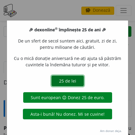
Donează
savings
®
®
🎉 dexonline
împlinește 25 de ani 🎉
caută
clear
search
De un sfert de secol suntem aici, gratuit, zi de zi,
opțiuni
pentru milioane de căutări.
Cu o mică donație aniversară ne-ați ajuta să păstrăm
cuvintele la îndemâna tuturor și pe viitor.
pronunție
(3)
volume_up
definiții (1)
Definiția cu ID-ul 35434:
Explicative DEX
PRESCHIMB
A
,
presch
i
mb,
vb.
I.
1.
Tranz.
A ceda un lucru
Am donat deja.