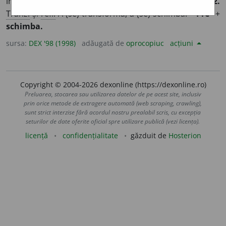
în locul altuia (cam de aceeași valoare); a face schimb.
2.
2
Tranz.
și
refl.
A (se) transforma, a (se) schimba. –
Pre
+
schimba.
sursa:
DEX '98 (1998)
adăugată de
oprocopiuc
acțiuni
Copyright © 2004-2026 dexonline (https://dexonline.ro)
Preluarea, stocarea sau utilizarea datelor de pe acest site, inclusiv
prin orice metode de extragere automată (web scraping, crawling),
sunt strict interzise fără acordul nostru prealabil scris, cu excepția
seturilor de date oferite oficial spre utilizare publică (vezi licența).
licență
confidențialitate
găzduit de
Hosterion